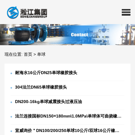
现在位置:
首页
>
单球
耐海水16公斤DN25单球橡胶接头
304法兰DN65单球橡胶接头
DN200-16kg单球减震接头过液压油
法兰连接国标DN150×180mm\1.0MPa\单球体可曲挠橡胶接头,海上用的
宣威询价＂DN100/200/250单球10公斤/双球16公斤橡胶接头＂