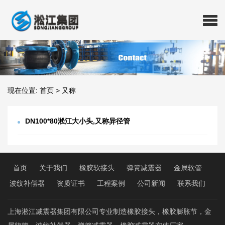
现在位置:
首页
>
又称
DN100*80淞江大小头,又称异径管
首页
关于我们
橡胶软接头
弹簧减震器
金属软管
波纹补偿器
资质证书
工程案例
公司新闻
联系我们
上海淞江减震器集团有限公司专业制造橡胶接头，橡胶膨胀节，金