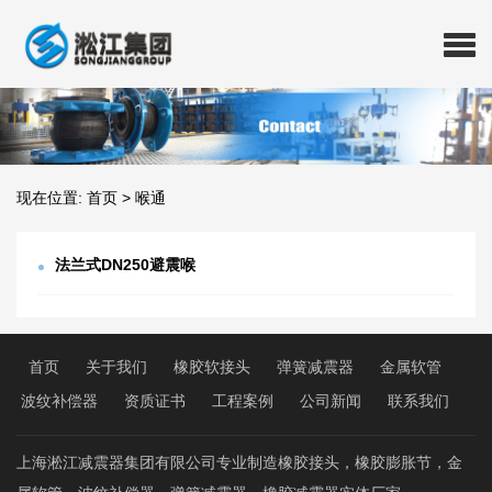
现在位置:
首页
>
喉通
法兰式DN250避震喉
首页
关于我们
橡胶软接头
弹簧减震器
金属软管
波纹补偿器
资质证书
工程案例
公司新闻
联系我们
上海淞江减震器集团有限公司专业制造橡胶接头，橡胶膨胀节，金