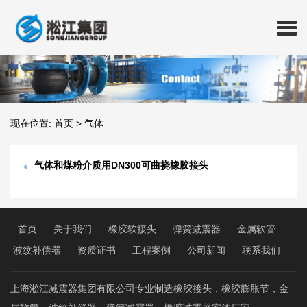
现在位置:
首页
>
气体
气体和煤粉介质用DN300可曲挠橡胶接头
首页
关于我们
橡胶软接头
弹簧减震器
金属软管
波纹补偿器
资质证书
工程案例
公司新闻
联系我们
上海淞江减震器集团有限公司专业制造橡胶接头，橡胶膨胀节，金