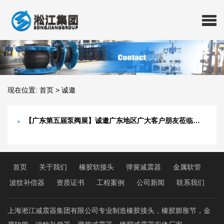
现在位置:
首页
>
诚邀
【广东第五届泵阀展】诚邀广东地区广大客户朋友莅临参观
首页
关于我们
橡胶软接头
弹簧减震器
金属软管
波纹补偿器
资质证书
工程案例
公司新闻
联系我们
上海淞江减震器集团有限公司专业制造橡胶接头，橡胶膨胀节，金