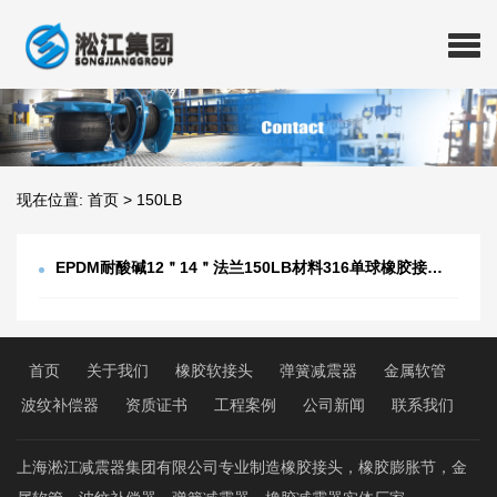
现在位置:
首页
>
150LB
EPDM耐酸碱12＂14＂法兰150LB材料316单球橡胶接头带负压导流筒
首页
关于我们
橡胶软接头
弹簧减震器
金属软管
波纹补偿器
资质证书
工程案例
公司新闻
联系我们
上海淞江减震器集团有限公司专业制造橡胶接头，橡胶膨胀节，金