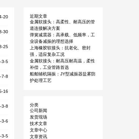
近期文章
4-20
金属软接头：高柔性、耐高压的管
道连接解决方案
3-30
弹簧减震器：高承载、低频率，工
业设备减振的理想选择
3-25
上海橡胶软接头：抗老化、密封
强，适应复杂工况
金属软接头：耐高压耐高温，柔性
-3-5
补偿，工业管路首选
船舶辅机隔振：JY型减振器盐雾防
-7-8
护处理工艺
5-16
分类
-3-8
公司新闻
发货现场
-3-6
技术文章
文章中心
-3-5
文章资讯