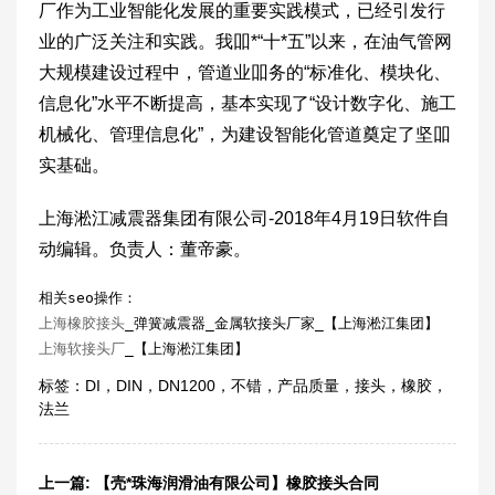
厂作为工业智能化发展的重要实践模式，已经引发行
业的广泛关注和实践。我吅*“十*五”以来，在油气管网
大规模建设过程中，管道业吅务的“标准化、模块化、
信息化”水平不断提高，基本实现了“设计数字化、施工
机械化、管理信息化”，为建设智能化管道奠定了坚吅
实基础。
上海淞江减震器集团有限公司-2018年4月19日软件自
动编辑。负责人：董帝豪。
相关seo操作：
上海橡胶接头
_弹簧减震器_金属软接头厂家_【上海淞江集团】
上海软接头厂
_【上海淞江集团】
标签：
DI
，
DIN
，
DN1200
，
不错
，
产品质量
，
接头
，
橡胶
，
法兰
上一篇:
【壳*珠海润滑油有限公司】橡胶接头合同