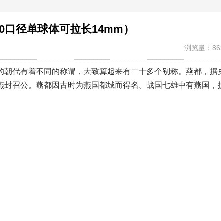
250口径单球体可拉长14mm）
浏览量：86
的朝代有着不同的称谓，大致算起来有二十多个别称。燕都，据
在燕封召公。燕都因古时为燕国都城而得名。战国七雄中有燕国，
。