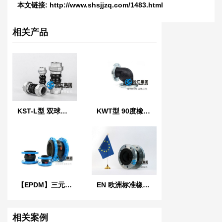
法兰橡胶接头”
本文链接:
http://www.shsjjzq.com/1483.html
相关产品
KST-L型 双球体螺纹橡胶接头
KWT型 90度橡胶管接头
【EPDM】三元乙丙橡胶软接头
EN 欧洲标准橡胶膨胀节
相关案例