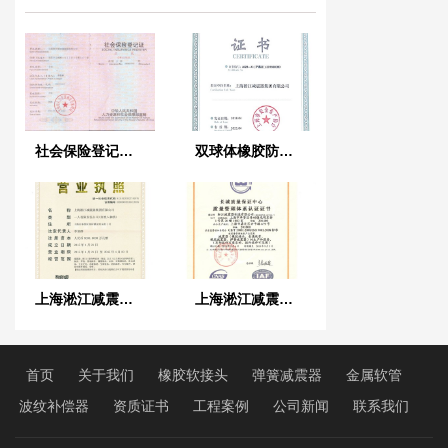
社会保险登记证书
双球体橡胶防震接头安装技巧讲解
上海淞江减震器集团有限公司*新三证合*执照
上海淞江减震器集团有限公司IS0 9001证书
首页
关于我们
橡胶软接头
弹簧减震器
金属软管
波纹补偿器
资质证书
工程案例
公司新闻
联系我们