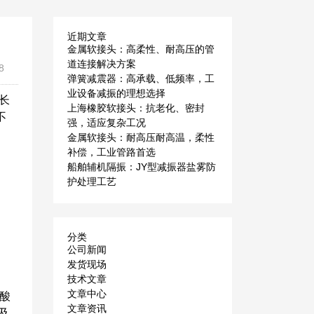
近期文章
金属软接头：高柔性、耐高压的管
道连接解决方案
8
弹簧减震器：高承载、低频率，工
业设备减振的理想选择
长
上海橡胶软接头：抗老化、密封
不
强，适应复杂工况
金属软接头：耐高压耐高温，柔性
补偿，工业管路首选
船舶辅机隔振：JY型减振器盐雾防
护处理工艺
分类
公司新闻
发货现场
技术文章
文章中心
强酸
文章资讯
及