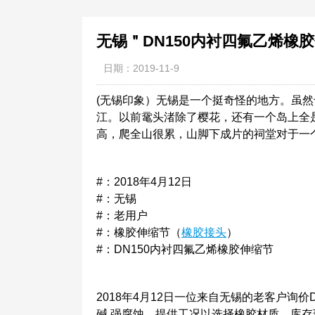
无锡＂DN150内衬四氟乙烯橡
日期：2019-11-9
(无锡印象）无锡是一个挺奇怪的地方。虽
江。以前鼋头渚除了樱花，还有一个岛上全
高，爬全山很累，山脚下成片的祠堂对于一
#：2018年4月12日
#：无锡
#：老用户
#：橡胶伸缩节（
橡胶接头
）
#：DN150内衬四氟乙烯橡胶伸缩节
2018年4月12日一位来自无锡的老客户询价
碱,强腐蚀。提供工况以选择橡胶材质。库