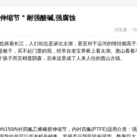
胶伸缩节＂耐强酸碱,强腐蚀
浏览量：79
然也挨着长江，人们却总是谈论太湖，甚至对于运河的情结都高于
是猴子，买不起门票的我，经常在老宝界桥上看太湖。惠山看着
个孩子而言稍显阴森，后来这里成了人来人往的惠山古镇。
DN150内衬四氟乙烯橡胶伸缩节，内衬四氟(PTFE)适用介质：
存现货信息可以咨询相关销售，常规产品我司皆有现货，数量巨大