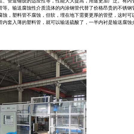
性、管道铺设的适应性等，性能大大提高，用途更加广泛。有内
管等。输送腐蚀性介质流体的内涂钢管代替了价格昂贵的不锈钢
腐蚀，塑料管不腐蚀，但软，埋在地下需要更厚的管壁，这时可
管内套入薄的塑料管，就可以输送硫酸了，一半内衬是输送腐蚀