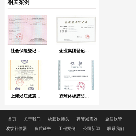
相关案例
社会保险登记证书
企业集团登记证书
上海淞江减震器集团有限公司IS0 9001证书
双球体橡胶防震接头安装技巧讲解
首页
关于我们
橡胶软接头
弹簧减震器
金属软管
波纹补偿器
资质证书
工程案例
公司新闻
联系我们