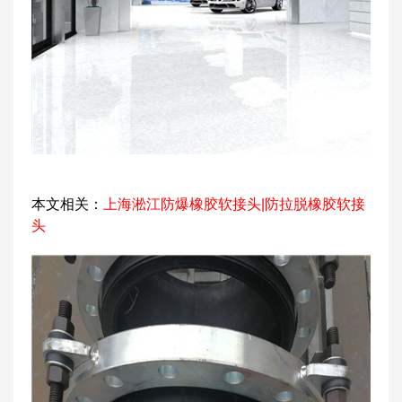
本文相关：
上海淞江防爆橡胶软接头|防拉脱橡胶软接
头