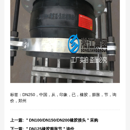
标签：
DN250
，
中国
，
从
，
印象
，
已
，
橡胶
，
膨胀
，
节
，
询
价
，
郑州
上一篇:
＂DN100/DN150/DN200橡胶接头＂采购
下一篇:
＂DN125橡胶膨胀节＂询价