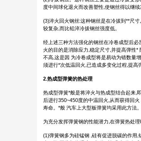
度中间球化退火而改善塑性,使钢丝得以继续冷
(3)淬火回火钢丝:这种钢丝是在冷拔到**尺
较复杂,而比铅淬冷拔钢丝强度低。
经上述三种方法强化的钢丝在冷卷成型后必加*
火的目的是消除应力,稳定尺寸,并提高弹性
不高,这是因 为冷卷成型将是易动为错数量
须进行*次低温回火,已造成多变化过程,提高
2.热成型弹簧的热处理
热成型弹簧*般是将淬火与热成型结合起来,即
后进行350~450度的中温回火,从而获得回
寿命。*般 汽车上大型板弹簧均采用此方法
为充分发挥弹簧钢的性能潜力,在弹簧热处
(1)弹簧钢多为硅锰钢 ,硅有促进脱碳的作