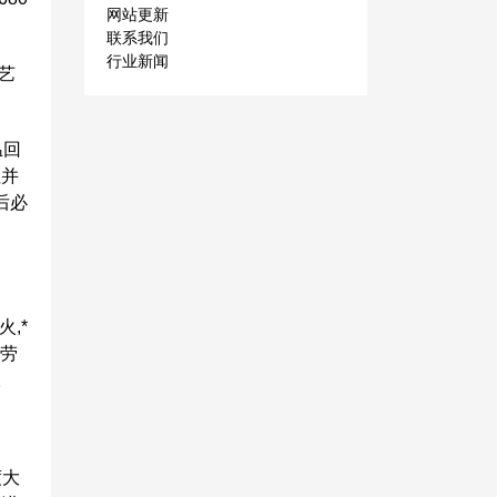
网站更新
联系我们
行业新闻
艺
温回
往并
后必
,*
疲劳
。
度大