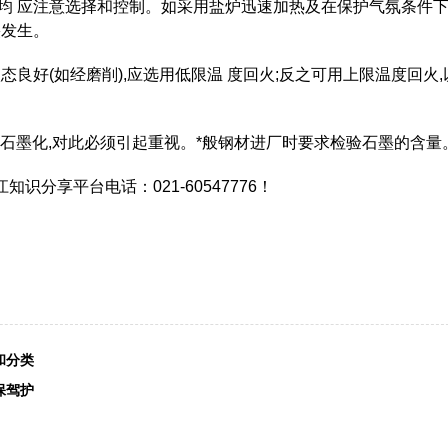
均 应注意选择和控制。如采用盐炉迅速加热及在保护气氛条件
裂发生。
面状态良好(如经磨削),应选用低限温 度回火;反之可用上限温度回火,
生石墨化,对此必须引起重视。*般钢材进厂时要求检验石墨的含量
分享平台电话：021-60547776！
和分类
保驾护