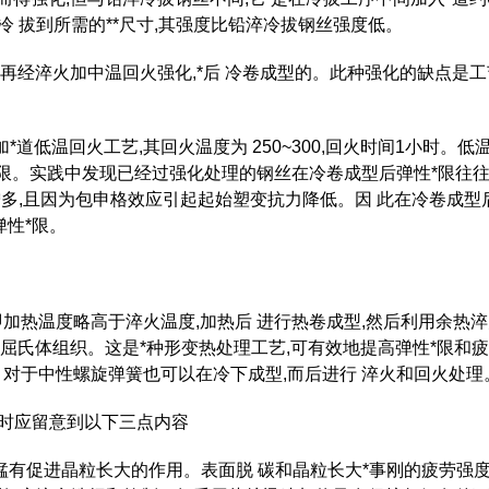
 拔到所需的**尺寸,其强度比铅淬冷拔钢丝强度低。
寸,再经淬火加中温回火强化,*后 冷卷成型的。此种强化的缺点是工
道低温回火工艺,其回火温度为 250~300,回火时间1小时。低
* 限。实践中发现已经过强化处理的钢丝在冷卷成型后弹性*限往
增多,且因为包申格效应引起起始塑变抗力降低。因 此在冷卷成型
弹性*限。
加热温度略高于淬火温度,加热后 进行热卷成型,然后利用余热淬火
火 屈氏体组织。这是*种形变热处理工艺,可有效地提高弹性*限和
。对于中性螺旋弹簧也可以在冷下成型,而后进行 淬火和回火处理
理时应留意到以下三点内容
用,锰有促进晶粒长大的作用。表面脱 碳和晶粒长大*事刚的疲劳强