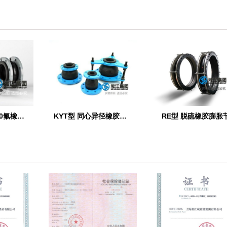
【FKM】DN100氟橡胶挠性接管
KYT型 同心异径橡胶接头
RE型 脱硫橡胶膨胀