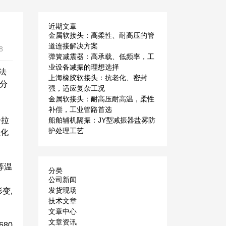
近期文章
金属软接头：高柔性、耐高压的管
道连接解决方案
8
弹簧减震器：高承载、低频率，工
业设备减振的理想选择
法
上海橡胶软接头：抗老化、密封
分
强，适应复杂工况
金属软接头：耐高压耐高温，柔性
补偿，工业管路首选
冷拉
船舶辅机隔振：JY型减振器盐雾防
护处理工艺
强化
等温
分类
公司新闻
发货现场
变,
技术文章
文章中心
文章资讯
80