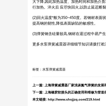
大下降,因此加热温度、加热时间和加热介质
行加热。淬火后 应尽快回火,以防止延迟断
(2)回火温度*般为350~450度。若钢材表
提高钢的韧性,降低表面缺陷的敏感性。
(3)弹簧钢含硅量较高,钢材在退过程中易产
更多水泵弹簧减震器详细细节知识请拨打淞江知识
标签：
水泵弹簧减震器
上一篇:
上海弹簧减震器厂家浅谈氮气弹簧的发展
下一篇:
上海橡胶软接头的正确使用和维修为管道
本文链接:
http://www.shsjjzq.com/219.html