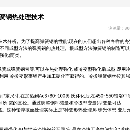
簧钢热处理技术
浏览量：98
技术分析。为了提高弹簧钢的性能,现在的人们想出各种各样的办
讨不同成型方法的弹簧钢的热处理。根成型方法弹簧钢的制造可以
强化)两类。
弹簧或弹簧钢带等,可以在热处理强化 或冷变型强化后成型,即用
利用 冷拔变形事钢产生加工硬化而获得的。冷拔弹簧钢丝按其
尺寸,在加热到Ac3+80~100奥 氏体化后,在450~550铅浴中
所 需的直径。通过调整钢种碳量和冷拔型变量(型变量可达
簧钢丝。这种铅淬拔丝处理实际上是*种变形热处理,即珠光体想 变后形
而得强化,但与铅淬冷拔钢丝不同,它 是在冷拔工序中间加入*道约6