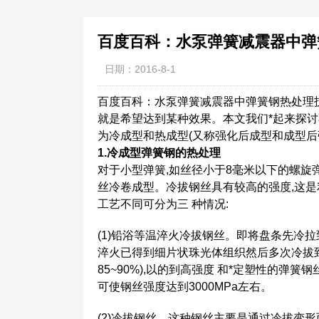
百度百科：水泵弹簧减震器中弹
日期：2016-8-1
百度百科：水泵弹簧减震器中弹簧钢热处理
就是希望达到某种效果。本文我们*起来探
为冷成型和热成型(又称强化后成型和成型后
1.冷成型弹簧钢的热处理
对于小型弹簧,如丝径小于8毫米以下的螺旋
丝冷卷成型。冷拔钢丝具有较高的强度,这是
工艺不同可分为三 种情况:
(1)铅浴等温淬火冷拔钢丝。即将盘条先冷拉到*定
淬火已得到细片状珠光体组织然后多次冷拔到
85~90%),以的到高强度 和*定塑性的弹
可使钢丝强度达到3000MPa左右。
(2)冷拔钢丝。这种钢丝主要是通过冷拔变形