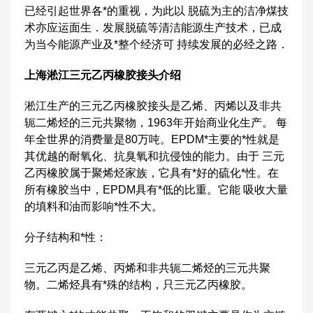
已经引起世界各*的重视，为此以 脱硫为主的洁净煤技
术亦应运面生．发展脱硫等清洁能源生产技术，已成
为当今能源产业及*整个经济可 持续发展的必经之路．
上海淞江三元乙丙橡胶接头介绍
淞江生产的三元乙丙橡胶接头是乙烯、丙烯以及非共
轭二烯烃的三元共聚物，1963年开始商业化生产。 每
年全世界的消费量是80万吨。EPDM*主要的*性就是
其优越的耐氧化、抗臭氧和抗侵蚀的能力。由于 三元
乙丙橡胶属于聚烯烃家族，它具有*好的硫化*性。在
所有橡胶当中，EPDM具有*低的比重。它能 吸收大量
的填料和油而影响*性不大。
分子结构和*性：
三元乙丙是乙烯、丙烯和非共轭二烯烃的三元共聚
物。二烯烃具有*殊的结构，只三元乙丙橡胶。