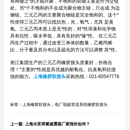
有两键之*的才能共聚，不饱和的双键主要是作为交链
处。另*个不饱和的不会成为聚合物主链，只会成 为边
侧链。三元乙丙的主要聚合物链是完全饱和的。这个*
性使得三元乙丙可以抵抗热，光，氧气，尤其 是臭
氧。三元乙丙本质上是无*性的，对*性溶液和化学物
具有抗性，吸水率低，具有良好的*缘*性。 在三元乙
丙生产过程中，通过改变三单体的数量，乙烯丙烯
比，分子量及其分布以及硫化的方法可以调整 其*性。
淞江集团生产的三元乙丙橡胶接头质量好，价格合
理！*主要的*性就是其优越的耐氧化、抗臭氧和抗侵
蚀的能力。
上海橡胶软接头
采购热线：021-60547776
标签：
上海橡胶软接头
，
电厂脱硫管道系统橡胶软接头
上一篇:
上海水泵弹簧减震器厂家报价如何？