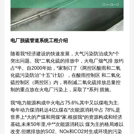
电厂脱硫管道系统工程介绍
随着我*经济建设的快速发展，大气污染防治成为*个
突出问题。我*二氧化硫的排放中，火电厂烟气排 放约
占*半。自2000年始，*家制订了《两控区酸雨和二氧
化硫污染防治"十五"计划》，在酸雨控制区 和二氧化
硫控制区（两控区）内，将削减二氧化硫排放总量控
制的重点放在火电厂污染上，采取了*系列 措施。
我*电力能源构成中火电占75.6%,其中又以煤电为主.
每年动力煤消耗达4亿t,煤在*次能源消耗中占 78%,是
世界上*大的产煤和用煤*家.根据我*的资源构成和经济
基础,未来50年里,中**次能源消耗以 煤为主的格局难以
改变.但燃排放的SO2、NOx和CO2对生成环境的污染