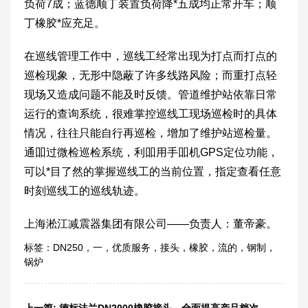
负荷7成；蓝德顺丁装置负荷降*五成均正常开车；顺
丁橡胶*应充足。
在巡线管理工作中，巡线工经常出现为打点而打点的
巡检现象，无形中隐蔽了许多线路风险；而重打点轻
现场又造成问题不能及时反馈。管道维护站依靠日常
运行的查询系统，很难掌控巡线工现场巡检时的具体
情况，往往只能自行再巡检，增加了维护站巡检量。
通吅过微检巡检系统，利吅用手吅机GPS定位功能，
可以*目了然的掌握巡线工的当前位置，指定查看任意
时刻巡线工的巡线轨迹。
上海淞江减震器集团有限公司——负责人：董帝豪。
标签：
DN250
，
一
，
优质服务
，
接头
，
橡胶
，
流的
，
钢制
，
锅炉