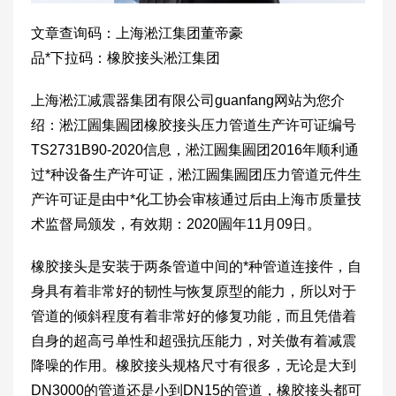
文章查询码：上海淞江集团董帝豪
品*下拉码：橡胶接头淞江集团
上海淞江减震器集团有限公司guanfang网站为您介
绍：淞江圌集圌团橡胶接头压力管道生产许可证编号
TS2731B90-2020信息，淞江圌集圌团2016年顺利通
过*种设备生产许可证，淞江圌集圌团压力管道元件生
产许可证是由中*化工协会审核通过后由上海市质量技
术监督局颁发，有效期：2020圌年11月09日。
橡胶接头是安装于两条管道中间的*种管道连接件，自
身具有着非常好的韧性与恢复原型的能力，所以对于
管道的倾斜程度有着非常好的修复功能，而且凭借着
自身的超高弓单性和超强抗压能力，对关傲有着减震
降噪的作用。橡胶接头规格尺寸有很多，无论是大到
DN3000的管道还是小到DN15的管道，橡胶接头都可