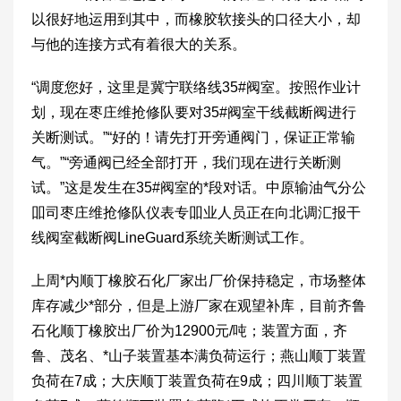
以很好地运用到其中，而橡胶软接头的口径大小，却
与他的连接方式有着很大的关系。
“调度您好，这里是冀宁联络线35#阀室。按照作业计
划，现在枣庄维抢修队要对35#阀室干线截断阀进行
关断测试。”“好的！请先打开旁通阀门，保证正常输
气。”“旁通阀已经全部打开，我们现在进行关断测
试。”这是发生在35#阀室的*段对话。中原输油气分公
吅司枣庄维抢修队仪表专吅业人员正在向北调汇报干
线阀室截断阀LineGuard系统关断测试工作。
上周*内顺丁橡胶石化厂家出厂价保持稳定，市场整体
库存减少*部分，但是上游厂家在观望补库，目前齐鲁
石化顺丁橡胶出厂价为12900元/吨；装置方面，齐
鲁、茂名、*山子装置基本满负荷运行；燕山顺丁装置
负荷在7成；大庆顺丁装置负荷在9成；四川顺丁装置