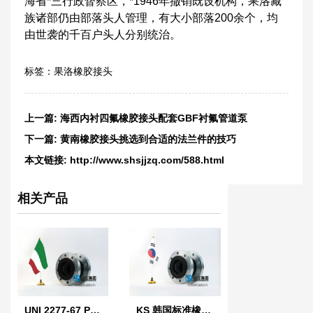
海省*三行政督察区，*1946年撤销既设机构，果洛藏
族诸部仍由部落头人管理，有大小部落200余个，均
由世袭的千百户头人分别统治。
标签：
果洛橡胶接头
上一篇:
海西内衬四氟橡胶接头配套GBF衬氟管道泵
下一篇:
黄南橡胶接头挑选到合适的法兰件的技巧
本文链接:
http://www.shsjjzq.com/588.html
相关产品
UNI 2277-67 PN10 意大利标准橡胶膨胀节
KS 韩国标准橡胶防震接头