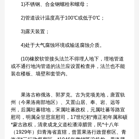
1)不锈钢、合金钢螺栓和螺母；
2)管道设计温度高于100℃或低于0℃；
3)露天装置；
4)处于大气腐蚀环境或输送腐蚀介质。
(10)橡胶软管接头法兰不得埋人地下，埋地管道
或不通行地沟管道的法兰应设置检查井，法兰也不能
装在楼板、墙壁和套管内。
果洛古称俄洛、郭罗克。古为党项羌地，唐置轨
州（今果洛南部地区）、又置山居、奉、岩、远等
州，后属吐蕃辖地，宋属吐蕃政权，元属吐蕃等路宣
慰司，明属朵甘思宣慰司，17世纪初*雍正初年属和硕
*蒙古政权，清隶成龙义道松潘漳腊营，民*十八年
（1929年）归青海省直辖，曾置果洛行政督察区、青